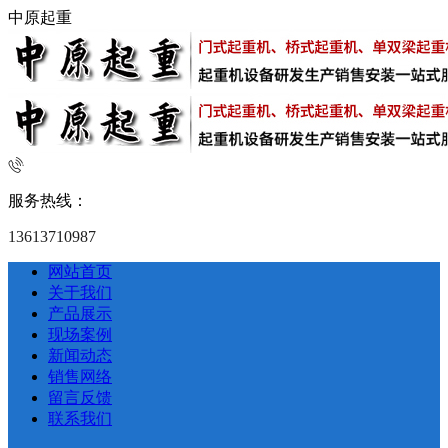
中原起重
服务热线：
13613710987
网站首页
关于我们
产品展示
现场案例
新闻动态
销售网络
留言反馈
联系我们