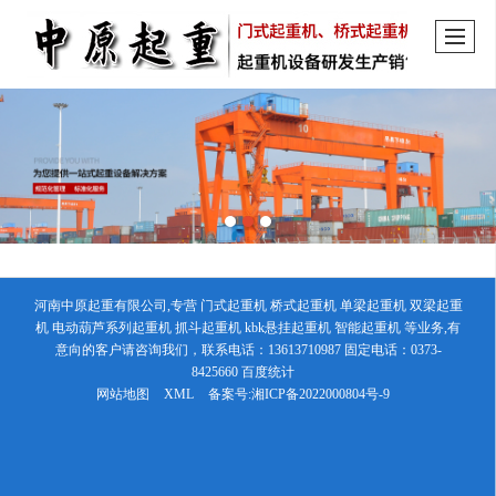
河南中原起重有限公司,专营 门式起重机 桥式起重机 单梁起重机 双梁起重
机 电动葫芦系列起重机 抓斗起重机 kbk悬挂起重机 智能起重机 等业务,有
意向的客户请咨询我们，联系电话：13613710987 固定电话：0373-
8425660
百度统计
网站地图
XML
备案号:
湘ICP备2022000804号-9