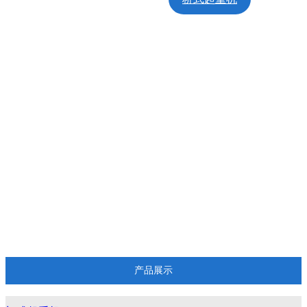
单梁起重机
双梁起重机
电动葫芦系列起重机
抓斗起重机
kbk悬挂起重机
智能起重机
龙门吊
悬臂起重机
防爆起重机
港口起重机
欧式起重机
起重机配件
产品展示