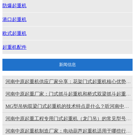
防爆起重机
港口起重机
欧式起重机
起重机配件
新闻信息
河南中原起重机供应厂家分享：花架门式起重机核心优势是什么
河南中原起重厂家：门式抓斗起重机和桥式双梁抓斗起重机哪个更常用
MG型吊钩双梁门式起重机的技术特点是什么？听河南中原起重公司怎么说
河南中原起重工程专用门式起重机（龙门吊）的常见型号和应用场景介绍
河南中原起重机制造厂家：电动葫芦起重机适用于哪些行业场景