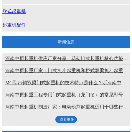
欧式起重机
起重机配件
新闻信息
河南中原起重机供应厂家分享：花架门式起重机核心优势是什么
河南中原起重厂家：门式抓斗起重机和桥式双梁抓斗起重机哪个更常用
MG型吊钩双梁门式起重机的技术特点是什么？听河南中原起重公司怎么说
河南中原起重工程专用门式起重机（龙门吊）的常见型号和应用场景介绍
河南中原起重机制造厂家：电动葫芦起重机适用于哪些行业场景
查看更多