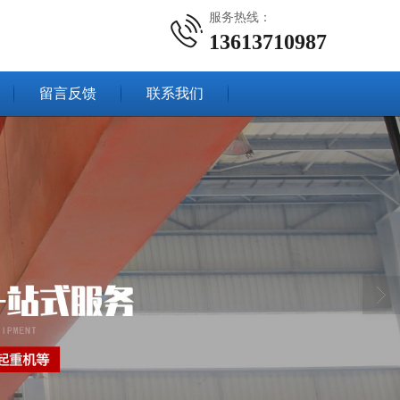
服务热线：
13613710987
留言反馈
联系我们