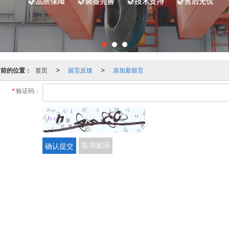
当前的位置：
首页
留言反馈
添加新留言
>
>
*
验证码：
确认提交
取消返回