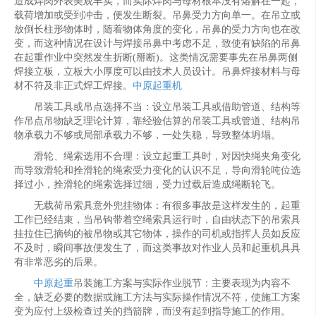
造成焊肉外表美观丰实，而实际焊肉与母材根本没有熔解在一起，
载荷增加或受到冲击，便发生断裂。吊鼻受力方向单一。在吊立或
放倒长柱形物体时，随着物体角度的变化，吊鼻的受力方向也在改
变，而这种情况在设计与焊接吊鼻中考虑不足，致使有缺陷的吊鼻
在起重作业中突然发生折断(掰断)。这类情况需要事先在吊鼻两侧
焊接立板，立板大小厚度可以由技术人员设计。吊鼻焊接材料与母
材不符及非正式焊工焊接。
中原起重机
吊装工具或吊点选择不当：设立吊装工具或借助管道、结构等
作吊点吊物缺乏理论计算，靠经验估算的吊装工具或管道、结构吊
物承载力不够或局部承载力不够，一处失稳，导致整体坍塌。
滑轮、绳索选用不合理：设立起重工具时，对因快绳夹角变化
而导致滑轮和拴滑轮的绳索受力变化的认识不足，导向滑轮吨位选
择过小，拴滑轮的绳索选择过细，受力过载后造成绳断轮飞。
无载荷吊索具意外兜挂物体：有很多事故是这样发生的，起重
工作已经结束，当吊钩带着空绳索具运行时，自由状态下的吊索具
挂拉住已摘钩的被吊物或其它物体，操作的司机或指挥人员如反应
不及时，瞬间事故便发生了，而这类事故对作业人员和起重机具具
有非常恶劣的后果。
中原起重
吊装施工方案与实际作业脱节：主要表现为内容不
全，缺乏必要的数据或施工方法与实际操作情况不符，使施工方案
变为应付上级检查过关的挡箭牌，而没有起到指导施工的作用。