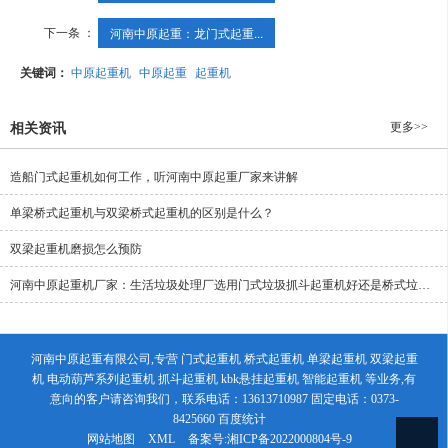
下一条 ：
河南中原起重：龙门式起重...
关键词：
中原起重机
中原起重
起重机
更多>>
相关资讯
造船门式起重机如何工作，听河南中原起重厂家来讲解
单梁桥式起重机与双梁桥式起重机的区别是什么？
双梁起重机磨损怎么预防
河南中原起重机厂家：生活垃圾处理厂选用门式垃圾抓斗起重机好还是桥式垃圾抓斗起重机好
河南中原起重有限公司,专营 门式起重机 桥式起重机 单梁起重机 双梁起重
机 电动葫芦系列起重机 抓斗起重机 kbk悬挂起重机 智能起重机 等业务,有
意向的客户请咨询我们，联系电话：13613710987 固定电话：0373-
8425660
百度统计
网站地图
XML
备案号:
湘ICP备2022000804号-9