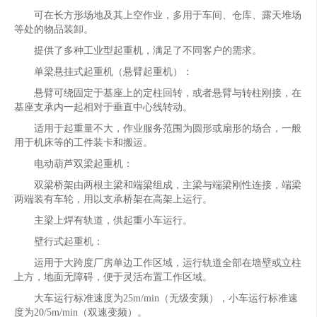
可在长方形场地及其上空作业，多用于车间、仓库、露天堆场
等处的物品装卸。
提供了多种工业型起重机，满足了不同客户的需求。
单梁悬挂式起重机（悬臂起重机）：
悬臂可绕固定于基座上的定柱回转，或者悬臂与转柱刚接，在
基座支承内一起相对于垂直中心线转动。
适用于起重量不大，作业服务范围为圆形或扇形的场合，一般
用于机床等的工件装卡和搬运。
电动葫芦双梁起重机：
双梁桥架由两根主梁和端梁组成，主梁与端梁刚性连接，端梁
两端装有车轮，用以支承桥架在高架上运行。
主梁上焊有轨道，供起重小车运行。
壁行式起重机：
运用于大跨度厂房单边工作区域，运行轨道全部在墙壁或立柱
上方，地面无障碍，便于灵活布置工作区域。
大车运行标准速度为25m/min（无级变频），小车运行标准速
度为20/5m/min（双速变频）。