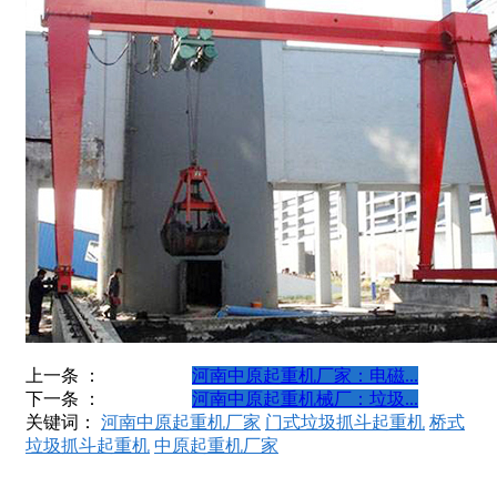
上一条 ：
河南中原起重机厂家：电磁...
下一条 ：
河南中原起重机械厂：垃圾...
关键词：
河南中原起重机厂家
门式垃圾抓斗起重机
桥式
垃圾抓斗起重机
中原起重机厂家