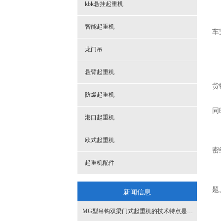
kbk悬挂起重机
智能起重机
车
龙门吊
悬臂起重机
货
防爆起重机
同
港口起重机
欧式起重机
密
起重机配件
题
新闻信息
MG型吊钩双梁门式起重机的技术特点是什么？听河南中原起重公司怎么说