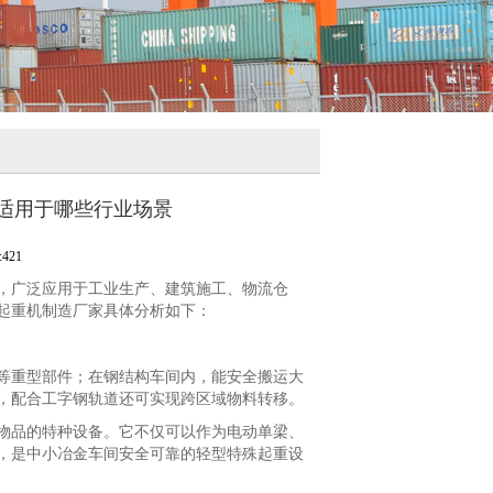
适用于哪些行业场景
421
，广泛应用于工业生产、建筑施工、物流仓
起重机制造厂家具体分析如下：
等重型部件；在钢结构车间内，能安全搬运大
，配合工字钢轨道还可实现跨区域物料转移。
物品的特种设备。它不仅可以作为电动单梁、
，是中小冶金车间安全可靠的轻型特殊起重设