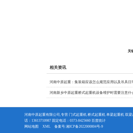
关
相关资讯
河南中原起重：集装箱应该怎么规范应用以及吊具日
河南新乡中原起重桥式起重机设备维护时需要注意什
河南中原起重有限公司,专营 门式起重机 桥式起重机 单梁起重机 双梁
话：13613710987 固定电话：0373-8425660
百度统计
网站地图
XML
备案号:
湘ICP备2022000804号-9