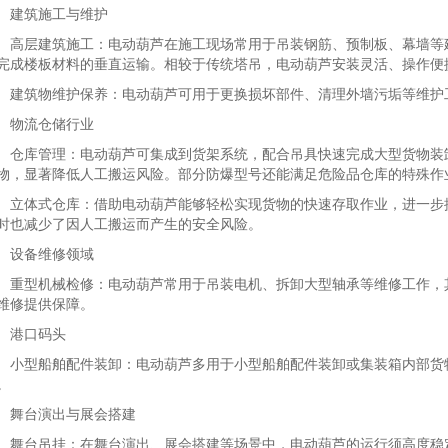
建筑施工与维护
高层建筑施工：电动葫芦在施工现场常用于吊装钢筋、预制板、幕墙等
完成楼板材料的垂直运输。相较于传统塔吊，电动葫芦安装灵活、操作便
建筑物维护保养：电动葫芦可用于更换损坏部件、清理外墙污垢等维护
物流仓储行业
仓库管理：电动葫芦可集成到货架系统，配合吊具快速完成大型货物装
物，显著降低人工搬运风险。部分防爆型号还能满足危险品仓库的特殊作
立体式仓库：借助电动葫芦能够轻松实现货物的快速存取作业，进一步
时也减少了因人工搬运而产生的安全风险。
设备维修领域
重型机械检修：电动葫芦常用于吊装电机、拆卸大型轴承等维修工作，
维修提供保障。
港口码头
小型船舶配件装卸：电动葫芦多用于小型船舶配件装卸或集装箱内部货
。
舞台演出与展会搭建
舞台吊挂：在舞台演出、展会搭建等场景中，电动葫芦的运行须高度稳