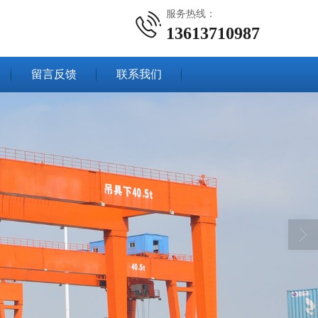
服务热线：
13613710987
留言反馈
联系我们