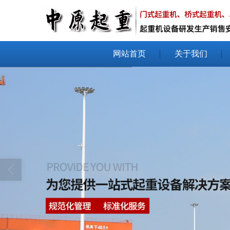
网站首页
关于我们