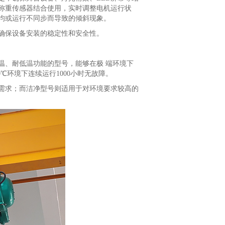
称重传感器结合使用，实时调整电机运行状
均或运行不同步而导致的倾斜现象。
确保设备安装的稳定性和安全性。
温、耐低温功能的型号，能够在极 端环境下
℃环境下连续运行1000小时无故障。
需求；而洁净型号则适用于对环境要求较高的