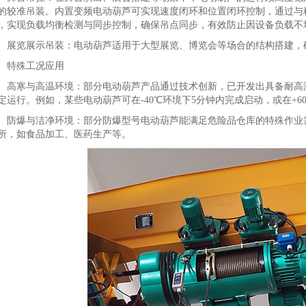
的较准吊装。内置变频电动葫芦可实现速度闭环和位置闭环控制，通过与
，实现负载均衡检测与同步控制，确保吊点同步，有效防止因设备负载不
展览展示吊装：电动葫芦适用于大型展览、博览会等场合的结构搭建，
特殊工况应用
高寒与高温环境：部分电动葫芦产品通过技术创新，已开发出具备耐高
定运行。例如，某些电动葫芦可在-40℃环境下5分钟内完成启动，或在+60
防爆与洁净环境：部分防爆型号电动葫芦能满足危险品仓库的特殊作业
所，如食品加工、医药生产等。